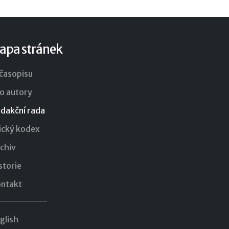
apa stránek
časopisu
o autory
dakční rada
ický kodex
chiv
storie
ntakt
glish