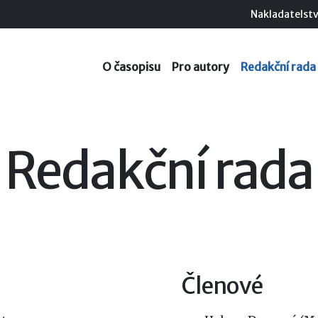
Nakladatelstv
O časopisu
Pro autory
Redakční rada
Redakční rada
Členové