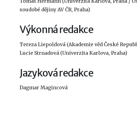
Tomáš Hermann (Univerzita Karlova, Praha / Ú
soudobé dějiny AV ČR, Praha)
Výkonná redakce
Tereza Liepoldová (Akademie věd České Republ
Lucie Strnadová (Univerzita Karlova, Praha)
Jazyková redakce
Dagmar Magincová