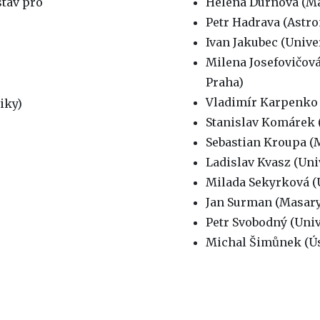
stav pro
Helena Durnová (Ma
Petr Hadrava (Astr
Ivan Jakubec (Unive
Milena Josefovičová
Praha)
Vladimír Karpenko 
iky)
Stanislav Komárek (
Sebastian Kroupa (M
Ladislav Kvasz (Uni
Milada Sekyrková (U
Jan Surman (Masary
Petr Svobodný (Univ
Michal Šimůnek (Ús