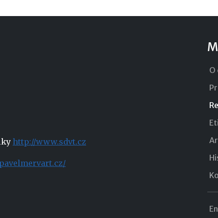
M
O 
Pr
Re
Et
Ar
niky
http://www.sdvt.cz
Hi
pavelmervart.cz/
Ko
En