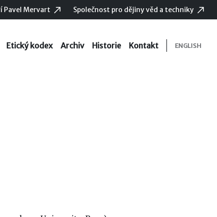
í Pavel Mervart
Společnost pro dějiny věd a techniky
Etický kodex
Archiv
Historie
Kontakt
ENGLISH