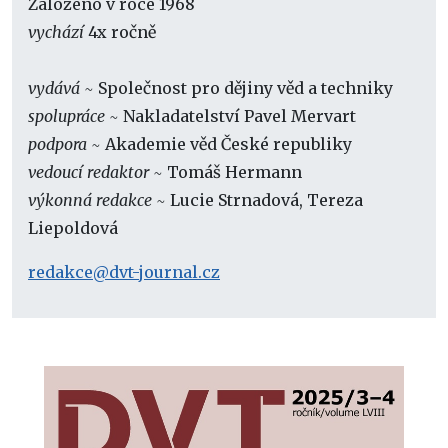
Založeno v roce 1968
vychází
4x ročně
vydává ~
Společnost pro dějiny věd a techniky
spolupráce ~
Nakladatelství Pavel Mervart
podpora ~
Akademie věd České republiky
vedoucí redaktor ~
Tomáš Hermann
výkonná redakce ~
Lucie Strnadová, Tereza
Liepoldová
redakce@dvt-journal.cz