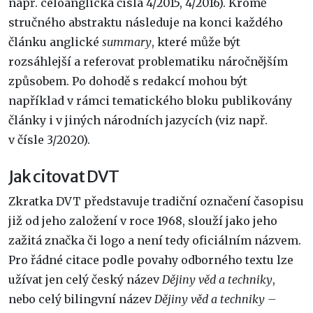
např. celoanglická čísla 4/2015, 4/2016). Kromě
stručného abstraktu následuje na konci každého
článku anglické
summary
, které může být
rozsáhlejší a referovat problematiku náročnějším
způsobem. Po dohodě s redakcí mohou být
například v rámci tematického bloku publikovány
články i v jiných národních jazycích (viz např.
v čísle 3/2020).
Jak citovat DVT
Zkratka DVT představuje tradiční označení časopisu
již od jeho založení v roce 1968, slouží jako jeho
zažitá značka či logo a není tedy oficiálním názvem.
Pro řádné citace podle povahy odborného textu lze
užívat jen celý český název
Dějiny věd a techniky
,
nebo celý bilingvní název
Dějiny věd a techniky –