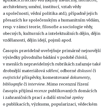
architektury, umění, institucí, vztah vědy
a společnosti, vědní politika atd.), případně jejich
přesazích ke společenským a humanitním vědám,
resp. v rámci teorie, filosofie a sociologie vědy,
obecných, kulturních a intelektuálních dějin, dějin
vzdělanosti, dějin idejí, pojmů apod.
Časopis pravidelně uveřejňuje primárně nejnovější
výsledky původního bádání v podobě
článků
,
v menších nepravidelných rubrikách zařazuje také
drobnější materiálová
sdělení
, odborné
diskusní
či
esejistické
příspěvky,
komentované
dokumenty
,
bibliografie
či
interview
. Mimo recenzní řízení
časopis přijímá
recenze
publikovaných domácích
i zahraničních prací a další stručné
zprávy
o publikacích, výzkumu, popularizaci, vědeckém