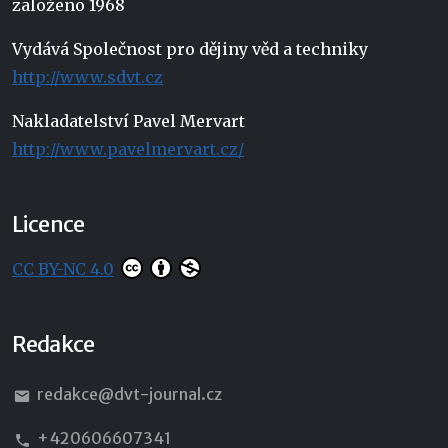
založeno 1968
Vydává Společnost pro dějiny věd a techniky
http://www.sdvt.cz
Nakladatelství Pavel Mervart
http://www.pavelmervart.cz/
Licence
CC BY-NC 4.0
Redakce
redakce@dvt-journal.cz
+420606607341